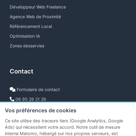
Développeur Web Freelance
Agence Web de Proximité
Référencement Local
Optimisation IA
Zones desservies
Contact
Formulaire de contact
06 95 29 21 26
Bretagne, France
Vos préférences de cookies
Ce site utilise des traceurs tiers (Google Analytics, Google
Demander un devis
Ads) qui nécessitent votre accord. Notre outil de mesure
interne Matomo, hébergé sur nos propres serveurs, est